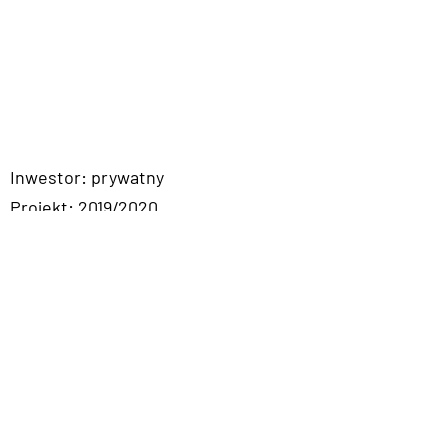
Inwestor: prywatny
Projekt: 2019/2020
Powierzchnia użytkowa 600m2
Powrót
©2024 by ADW Projekt - jesteśmy uczestnikiem programu