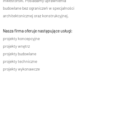
inwestorski. Posiadamy uprawnienia
budowlane bez ograniczeń w specjalności
architektonicznej oraz konstrukcyjnej.
Nasza firma oferuje następujące usługi:
projekty koncepcyjne
projekty wnętrz
projekty budowlane
projekty techniczne
projekty wykonawcze
przedmiary robót i kosztorysy budowlane
specyfikacje techniczne
ekspertyzy i opinie techniczne
pełnienie nadzoru autorskiego
pełnienie nadzoru inwestorskiego
pełnienie funkcji inwestora zastępczego
kierownictwo budowy
doradztwo techniczne w zakresie budownictwa