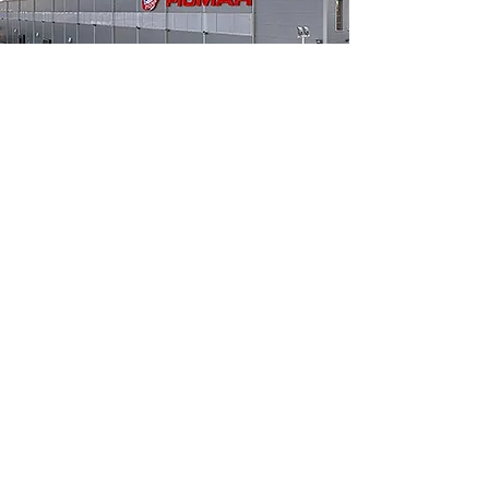
Piomar Sp. z o. o. Opole, hala
magazynowa
2013
Zobacz więcej